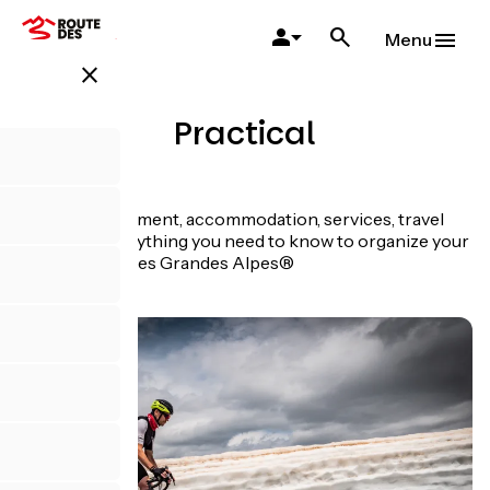
Skip
to
Menu
main
close
content
Practical
Itinerary, equipment, accommodation, services, travel
agencies... Everything you need to know to organize your
trip on Route des Grandes Alpes®