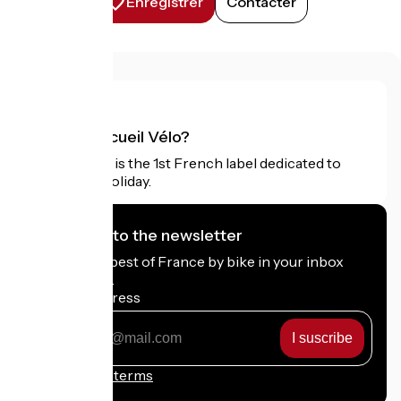
Enregistrer
Contacter
What is Accueil Vélo?
Accueil Vélo is the 1st French label dedicated to
cyclists on holiday.
I subscribe to the newsletter
Receive the best of France by bike in your inbox
every month.
My email address
My
email
address
Registration terms