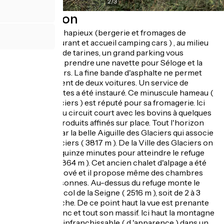
2
/
3
Description
Au lieu dit les Chapieux (bergerie et fromages de
chèvres, restaurant et accueil camping cars ) , au milieu
des troupeaux de tarines, un grand parking vous
accueille. Il faut prendre une navette pour Séloge et la
Ville des Glaciers. La fine bande d'asphalte ne permet
pas le croisement de deux voitures. Un service de
navettes gratuites a été instauré. Ce minuscule hameau (
la Ville des Glaciers ) est réputé pour sa fromagerie. Ici
c'est le règne du circuit court avec les bovins à quelques
mètres et les produits affinés sur place. Tout l'horizon
est accaparé par la belle Aiguille des Glaciers qui associe
rocheux et glaciers ( 3817 m ). De la Ville des Glaciers on
peut marcher quinze minutes pour atteindre le refuge
des Mottets ( 1864 m ). Cet ancien chalet d'alpage a été
totalement renové et il propose même des chambres
pour deux personnes. Au-dessus du refuge monte le
sentier pour le col de la Seigne ( 2516 m ), soit de 2 à 3
heures de marche. De ce point haut la vue est prenante
sur le Mont Blanc et tout son massif. Ici haut la montagne
livre une barre infranchissable ( d 'apparence ) dans un