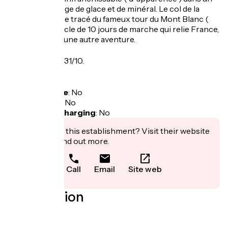
puissant mélange de glace et de minéral. Le col de la
Seigne est sur le tracé du fameux tour du Mont Blanc (
TMB ), une boucle de 10 jours de marche qui relie France,
Italie et Suisse, une autre aventure.
Opening
From 29/05 to 31/10.
Tarifs
Free access.
Bicycle garage
:
No
Packed lunch
:
No
Electric bike charging
:
No
Interested in this establishment? Visit their website
to book or find out more.
Call
Email
Site web
Localisation