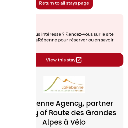
Return to all stays page
From
€
per person
Ce séjour vous intéresse ? Rendez-vous sur le site
de
Agence LaRébenne
pour réserver ou en savoir
plus.
View this stay
LaRébenne Agency, partner
agency of Route des Grandes
Alpes à Vélo